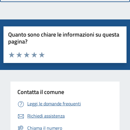
Quanto sono chiare le informazioni su questa
pagina?
Valuta da 1 a 5 stelle la pagina
Domanda
Valuta 1 stelle su 5
Valuta 2 stelle su 5
Valuta 3 stelle su 5
Valuta 4 stelle su 5
Valuta 5 stelle su 5
Contatta il comune
Leggi le domande frequenti
Richiedi assistenza
Chiama il numero