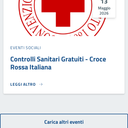
13
Maggio
2026
EVENTI SOCIALI
Controlli Sanitari Gratuiti - Croce
Rossa Italiana
LEGGI ALTRO
CONTROLLI SANITARI GRATUITI - CROCE ROSSA ITALIANA}
Carica altri eventi