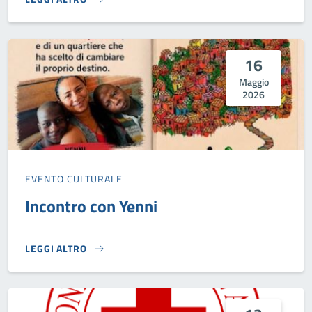
PRESENTAZIONE PIANO DI PROTEZIONE CIVILE}
16
Maggio
2026
EVENTO CULTURALE
Incontro con Yenni
LEGGI ALTRO
INCONTRO CON YENNI}