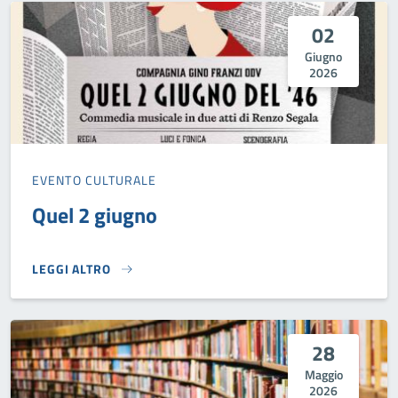
02
Giugno
2026
EVENTO CULTURALE
Quel 2 giugno
LEGGI ALTRO
QUEL 2 GIUGNO}
28
Maggio
2026