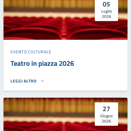
05
Luglio
2026
EVENTO CULTURALE
Teatro in piazza 2026
LEGGI ALTRO
TEATRO IN PIAZZA 2026}
27
Giugno
2026