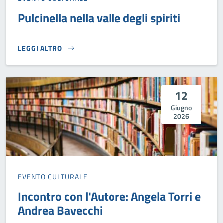
Pulcinella nella valle degli spiriti
LEGGI ALTRO
PULCINELLA NELLA VALLE DEGLI SPIRITI}
12
Giugno
2026
EVENTO CULTURALE
Incontro con l'Autore: Angela Torri e
Andrea Bavecchi