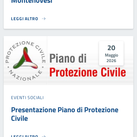
Montenovesi
LEGGI ALTRO
INCONTRO CON L'AUTORE: ANTONIA MONTENOVESI}
20
Maggio
2026
EVENTI SOCIALI
Presentazione Piano di Protezione
Civile
LEGGI ALTRO