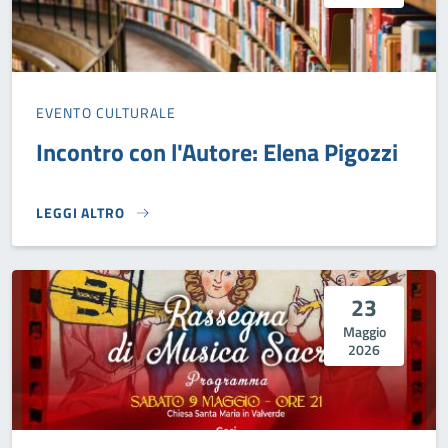
EVENTO CULTURALE
Incontro con l'Autore: Elena Pigozzi
LEGGI ALTRO
INCONTRO CON L'AUTORE: ELENA PIGOZZI}
23
Maggio
2026