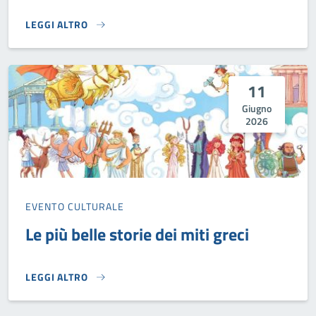
LEGGI ALTRO
INCONTRO CON L'AUTORE: ANGELA TORRI E ANDREA BAVEC
11
Giugno
2026
EVENTO CULTURALE
Le più belle storie dei miti greci
LEGGI ALTRO
LE PIÙ BELLE STORIE DEI MITI GRECI}