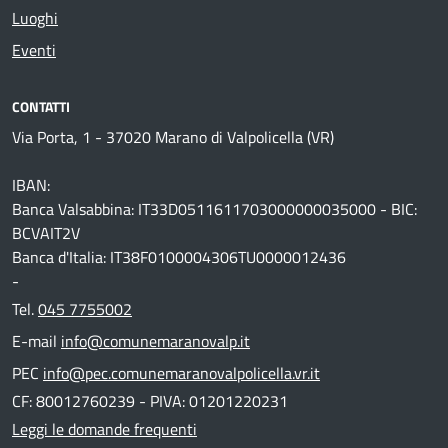
Luoghi
Eventi
CONTATTI
Via Porta, 1 - 37020 Marano di Valpolicella (VR)
IBAN:
Banca Valsabbina: IT33D0511611703000000035000 - BIC:
BCVAIT2V
Banca d'Italia: IT38F0100004306TU0000012436
-
Tel.
045 7755002
E-mail
info@comunemaranovalp.it
PEC
info@pec.comunemaranovalpolicella.vr.it
CF: 80012760239 - PIVA: 01201220231
Leggi le domande frequenti