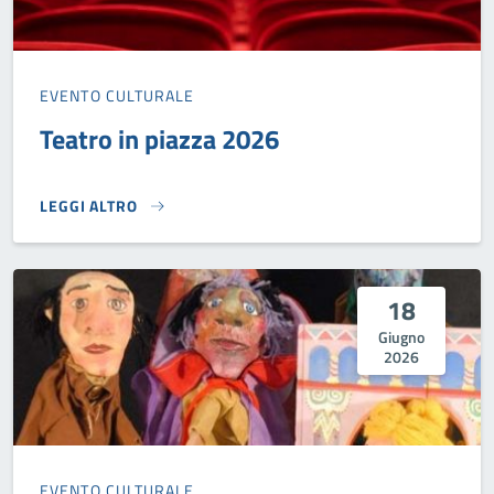
EVENTO CULTURALE
Teatro in piazza 2026
LEGGI ALTRO
TEATRO IN PIAZZA 2026}
18
Giugno
2026
EVENTO CULTURALE