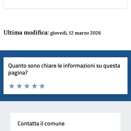
Ultima modifica:
giovedì, 12 marzo 2026
Quanto sono chiare le informazioni su questa
pagina?
Valuta da 1 a 5 stelle la pagina
Domanda
Valuta 1 stelle su 5
Valuta 2 stelle su 5
Valuta 3 stelle su 5
Valuta 4 stelle su 5
Valuta 5 stelle su 5
Contatta il comune