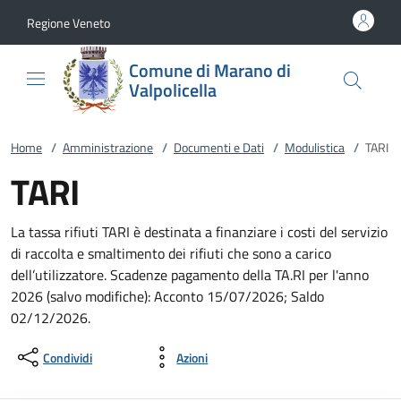
Vai al contenuto
accedi al menu
footer.enter
Regione Veneto
Comune di Marano di
Valpolicella
Home
/
Amministrazione
/
Documenti e Dati
/
Modulistica
/
TARI
TARI
La tassa rifiuti TARI è destinata a finanziare i costi del servizio
di raccolta e smaltimento dei rifiuti che sono a carico
dell’utilizzatore. Scadenze pagamento della TA.RI per l'anno
2026 (salvo modifiche): Acconto 15/07/2026; Saldo
02/12/2026.
Condividi
Azioni