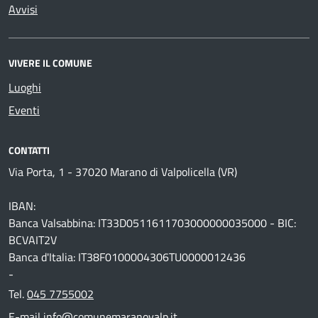
Avvisi
VIVERE IL COMUNE
Luoghi
Eventi
CONTATTI
Via Porta, 1 - 37020 Marano di Valpolicella (VR)
IBAN:
Banca Valsabbina: IT33D0511611703000000035000 - BIC:
BCVAIT2V
Banca d'Italia: IT38F0100004306TU0000012436
-
Tel.
045 7755002
E-mail
info@comunemaranovalp.it