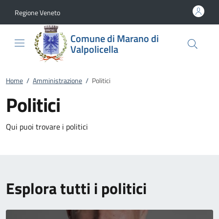
Vai al contenuto
accedi al menu
footer.enter
Regione Veneto
Comune di Marano di
Valpolicella
Home
/
Amministrazione
/
Politici
Politici
Qui puoi trovare i politici
Esplora tutti i politici