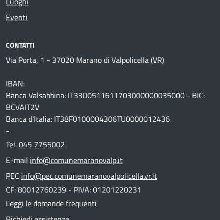
Luoghi
Eventi
CONTATTI
Via Porta, 1 - 37020 Marano di Valpolicella (VR)
IBAN:
Banca Valsabbina: IT33D0511611703000000035000 - BIC:
BCVAIT2V
Banca d'Italia: IT38F0100004306TU0000012436
-
Tel.
045 7755002
E-mail
info@comunemaranovalp.it
PEC
info@pec.comunemaranovalpolicella.vr.it
CF: 80012760239 - PIVA: 01201220231
Leggi le domande frequenti
Richiedi assistenza