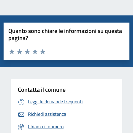
Quanto sono chiare le informazioni su questa
pagina?
Valuta da 1 a 5 stelle la pagina
Domanda
Valuta 1 stelle su 5
Valuta 2 stelle su 5
Valuta 3 stelle su 5
Valuta 4 stelle su 5
Valuta 5 stelle su 5
Contatta il comune
Leggi le domande frequenti
Richiedi assistenza
Chiama il numero