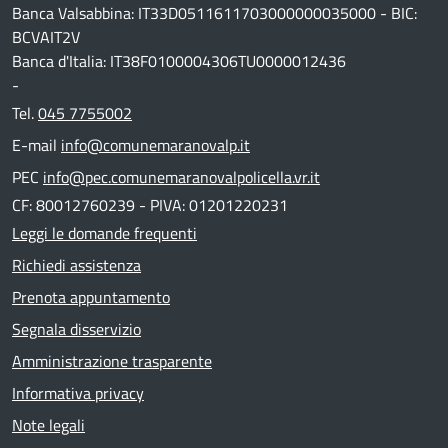
Banca Valsabbina: IT33D0511611703000000035000 - BIC:
BCVAIT2V
Banca d'Italia: IT38F0100004306TU0000012436
-
Tel.
045 7755002
E-mail
info@comunemaranovalp.it
PEC
info@pec.comunemaranovalpolicella.vr.it
CF: 80012760239 - PIVA: 01201220231
Leggi le domande frequenti
Richiedi assistenza
Prenota appuntamento
Segnala disservizio
Amministrazione trasparente
Informativa privacy
Note legali