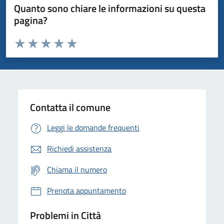
Quanto sono chiare le informazioni su questa
pagina?
Valuta da 1 a 5 stelle la pagina
Domanda
Valuta 1 stelle su 5
Valuta 2 stelle su 5
Valuta 3 stelle su 5
Valuta 4 stelle su 5
Valuta 5 stelle su 5
Contatta il comune
Leggi le domande frequenti
Richiedi assistenza
Chiama il numero
Prenota appuntamento
Problemi in Città