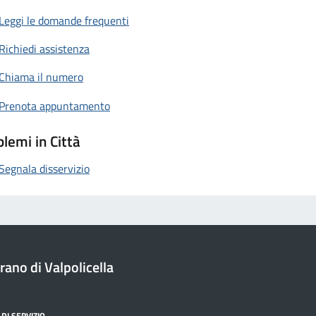
Leggi le domande frequenti
Richiedi assistenza
Chiama il numero
Prenota appuntamento
lemi in Città
Segnala disservizio
ano di Valpolicella
DI SERVIZIO