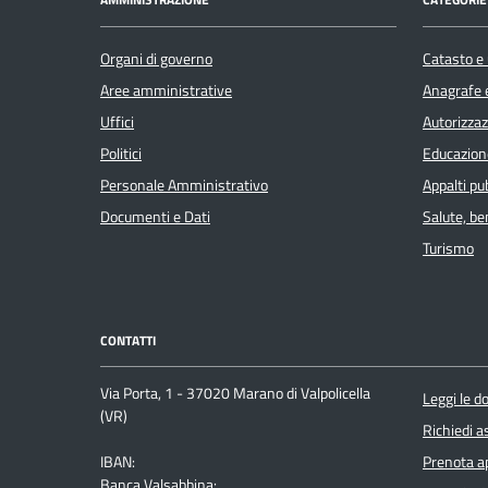
Organi di governo
Catasto e 
Aree amministrative
Anagrafe e
Uffici
Autorizzaz
Politici
Educazion
Personale Amministrativo
Appalti pub
Documenti e Dati
Salute, b
Turismo
CONTATTI
Via Porta, 1 - 37020 Marano di Valpolicella
Leggi le 
(VR)
Richiedi a
IBAN:
Prenota 
Banca Valsabbina: