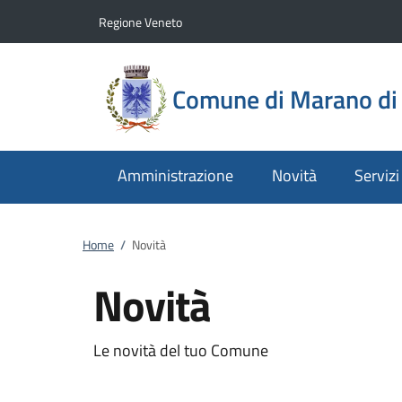
Vai al contenuto
accedi al menu
footer.enter
Regione Veneto
Comune di Marano di 
Amministrazione
Novità
Servizi
Home
/
Novità
Novità
Le novità del tuo Comune