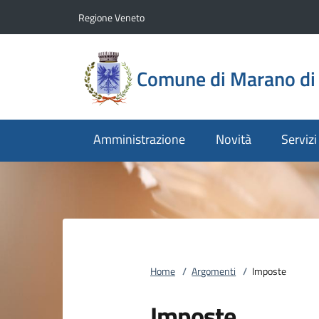
Vai al contenuto
accedi al menu
footer.enter
Regione Veneto
Comune di Marano di 
Amministrazione
Novità
Servizi
Home
/
Argomenti
/
Imposte
Imposte