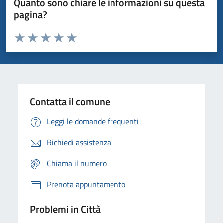
Quanto sono chiare le informazioni su questa
pagina?
Valuta da 1 a 5 stelle la pagina
Domanda
Valuta 1 stelle su 5
Valuta 2 stelle su 5
Valuta 3 stelle su 5
Valuta 4 stelle su 5
Valuta 5 stelle su 5
Contatta il comune
Leggi le domande frequenti
Richiedi assistenza
Chiama il numero
Prenota appuntamento
Problemi in Città