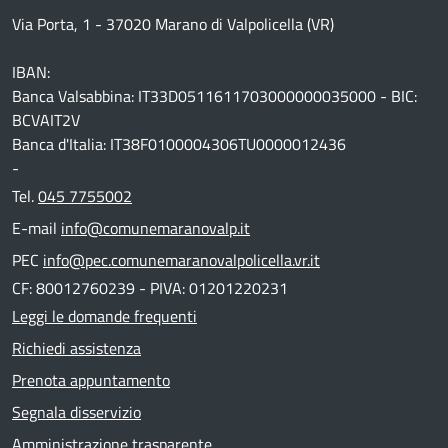
Via Porta, 1 - 37020 Marano di Valpolicella (VR)
IBAN:
Banca Valsabbina: IT33D0511611703000000035000 - BIC:
BCVAIT2V
Banca d'Italia: IT38F0100004306TU0000012436
-
Tel.
045 7755002
E-mail
info@comunemaranovalp.it
PEC
info@pec.comunemaranovalpolicella.vr.it
CF: 80012760239 - PIVA: 01201220231
Leggi le domande frequenti
Richiedi assistenza
Prenota appuntamento
Segnala disservizio
Amministrazione trasparente