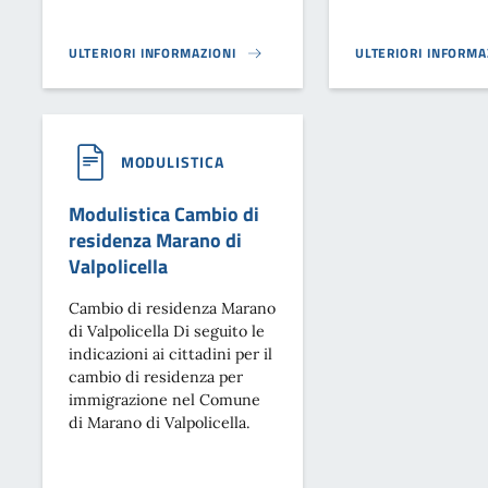
ULTERIORI INFORMAZIONI
ULTERIORI INFORMA
MODULISTICA UFFICIO DEMOGRAFICO}
MODULISTICA POLIZ
MODULISTICA
Modulistica Cambio di
residenza Marano di
Valpolicella
Cambio di residenza Marano
di Valpolicella Di seguito le
indicazioni ai cittadini per il
cambio di residenza per
immigrazione nel Comune
di Marano di Valpolicella.