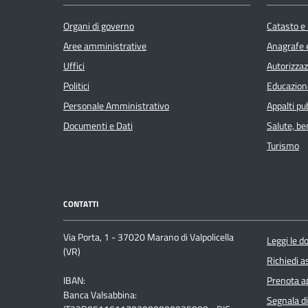
Organi di governo
Catasto e 
Aree amministrative
Anagrafe e
Uffici
Autorizzaz
Politici
Educazion
Personale Amministrativo
Appalti pub
Documenti e Dati
Salute, b
Turismo
CONTATTI
Via Porta, 1 - 37020 Marano di Valpolicella
Leggi le 
(VR)
Richiedi a
IBAN:
Prenota 
Banca Valsabbina:
Segnala di