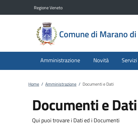
Vai al contenuto
accedi al menu
footer.enter
Regione Veneto
Comune di Marano di 
Amministrazione
Novità
Servizi
Home
/
Amministrazione
/
Documenti e Dati
Documenti e Dati
Qui puoi trovare i Dati ed i Documenti