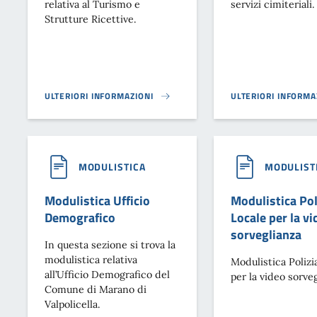
relativa al Turismo e
servizi cimiteriali.
Strutture Ricettive.
ULTERIORI INFORMAZIONI
ULTERIORI INFORMA
MODULISTICA TURISMO E STRUTTURE RICETTIVE}
MODULISTICA SERVIZ
MODULISTICA
MODULIST
Modulistica Ufficio
Modulistica Pol
Demografico
Locale per la vi
sorveglianza
In questa sezione si trova la
modulistica relativa
Modulistica Polizi
all’Ufficio Demografico del
per la video sorveg
Comune di Marano di
Valpolicella.