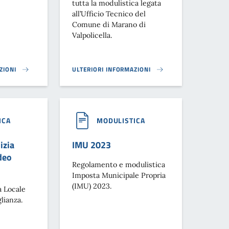
tutta la modulistica legata
all’Ufficio Tecnico del
Comune di Marano di
Valpolicella.
ZIONI
ULTERIORI INFORMAZIONI
I CIMITERIALI}
MODULISTICA UFFICIO TECNICO}
ICA
MODULISTICA
izia
IMU 2023
deo
Regolamento e modulistica
Imposta Municipale Propria
(IMU) 2023.
a Locale
lianza.