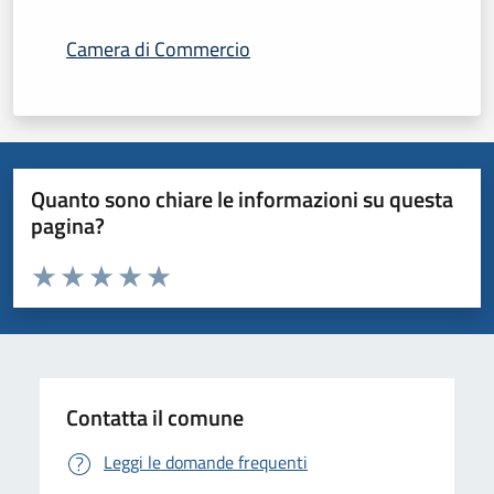
Camera di Commercio
Quanto sono chiare le informazioni su questa
pagina?
Valuta da 1 a 5 stelle la pagina
Domanda
Valuta 1 stelle su 5
Valuta 2 stelle su 5
Valuta 3 stelle su 5
Valuta 4 stelle su 5
Valuta 5 stelle su 5
Contatta il comune
Leggi le domande frequenti