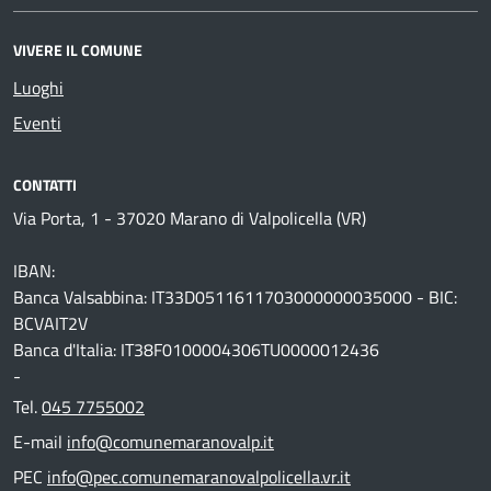
VIVERE IL COMUNE
Luoghi
Eventi
CONTATTI
Via Porta, 1 - 37020 Marano di Valpolicella (VR)
IBAN:
Banca Valsabbina: IT33D0511611703000000035000 - BIC:
BCVAIT2V
Banca d'Italia: IT38F0100004306TU0000012436
-
Tel.
045 7755002
E-mail
info@comunemaranovalp.it
PEC
info@pec.comunemaranovalpolicella.vr.it