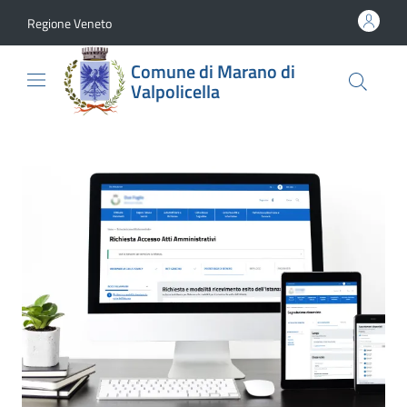
Vai al contenuto
accedi al menu
footer.enter
Regione Veneto
Comune di Marano di
Valpolicella