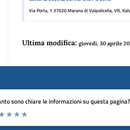
Via Porta, 1 37020 Marano di Valpolicella, VR, Ital
Ultima modifica:
giovedì, 30 aprile 2
nto sono chiare le informazioni su questa pagina
 da 1 a 5 stelle la pagina
anda
ta 1 stelle su 5
Valuta 2 stelle su 5
Valuta 3 stelle su 5
Valuta 4 stelle su 5
Valuta 5 stelle su 5