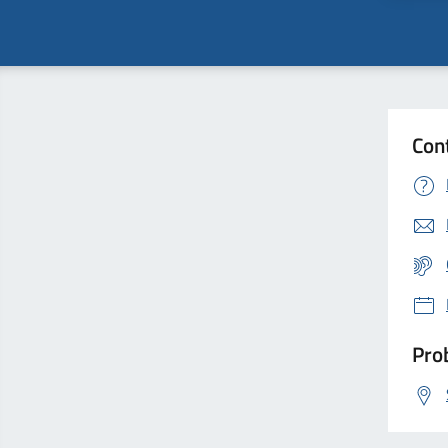
Con
Prob