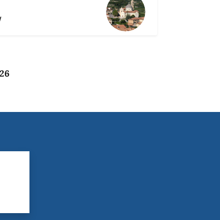
y
026
?