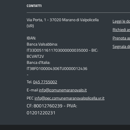
CONTATTI
Via Porta, 1 - 37020 Marano di Valpolicella
Leggi le 
(VR)
Richiedi a
IBAN:
Prenota 
Banca Valsabbina:
Segnala di
IT33D0511611703000000035000 - BIC:
BCVAIT2V
Banca d'Italia:
IT38F0100004306TU0000012436
-
Tel.
045 7755002
E-mail
info@comunemaranovalp.it
PEC
info@pec.comunemaranovalpolicella.vr.it
CF: 80012760239 - PIVA:
01201220231