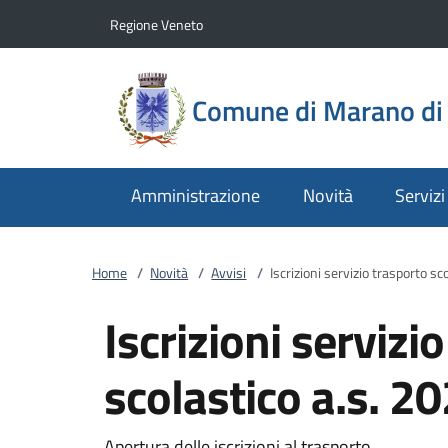
Vai al contenuto
accedi al menu
footer.enter
Regione Veneto
Comune di Marano di 
Amministrazione
Novità
Servizi
Home
/
Novità
/
Avvisi
/
Iscrizioni servizio trasporto s
Iscrizioni servizi
scolastico a.s. 
Apertura delle iscrizioni al trasporto