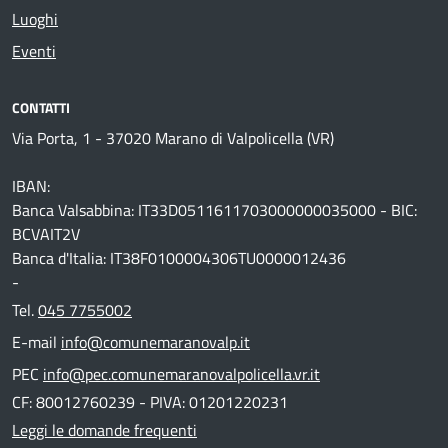
Luoghi
Eventi
CONTATTI
Via Porta, 1 - 37020 Marano di Valpolicella (VR)
IBAN:
Banca Valsabbina: IT33D0511611703000000035000 - BIC:
BCVAIT2V
Banca d'Italia: IT38F0100004306TU0000012436
-
Tel.
045 7755002
E-mail
info@comunemaranovalp.it
PEC
info@pec.comunemaranovalpolicella.vr.it
CF: 80012760239 - PIVA: 01201220231
Leggi le domande frequenti