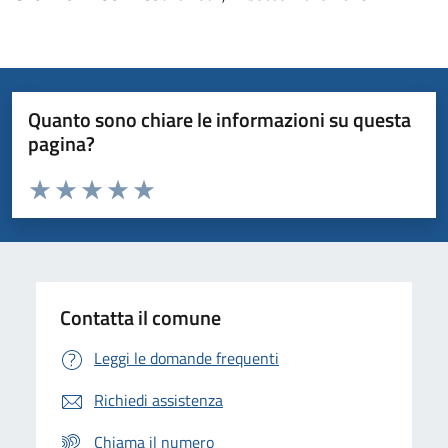
Quanto sono chiare le informazioni su questa
pagina?
Valuta da 1 a 5 stelle la pagina
Domanda
Valuta 1 stelle su 5
Valuta 2 stelle su 5
Valuta 3 stelle su 5
Valuta 4 stelle su 5
Valuta 5 stelle su 5
Contatta il comune
Leggi le domande frequenti
Richiedi assistenza
Chiama il numero