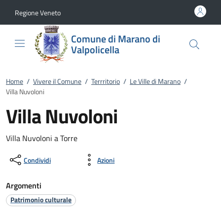
Vai al contenuto
accedi al menu
footer.enter
Regione Veneto
Comune di Marano di
Valpolicella
Home
/
Vivere il Comune
/
Terrritorio
/
Le Ville di Marano
/
Villa Nuvoloni
Villa Nuvoloni
Villa Nuvoloni a Torre
Condividi
Azioni
Argomenti
Patrimonio culturale