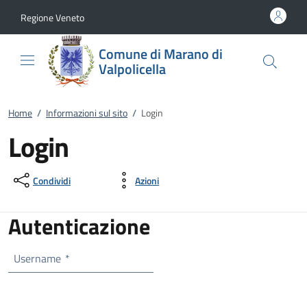
Vai al contenuto
accedi al menu
footer.enter
Regione Veneto
Comune di Marano di
Valpolicella
Home
/
Informazioni sul sito
/
Login
Login
Condividi
Azioni
Autenticazione
Username
*