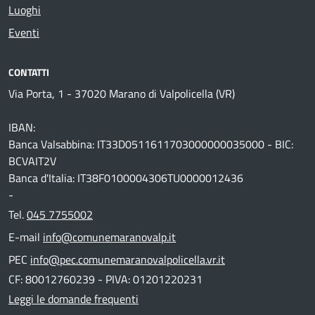
Luoghi
Eventi
CONTATTI
Via Porta, 1 - 37020 Marano di Valpolicella (VR)
IBAN:
Banca Valsabbina: IT33D0511611703000000035000 - BIC:
BCVAIT2V
Banca d'Italia: IT38F0100004306TU0000012436
-
Tel.
045 7755002
E-mail
info@comunemaranovalp.it
PEC
info@pec.comunemaranovalpolicella.vr.it
CF: 80012760239 - PIVA: 01201220231
Leggi le domande frequenti