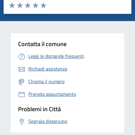
Valuta da 1 a 5 stelle la pagina
Domanda
Valuta 1 stelle su 5
Valuta 2 stelle su 5
Valuta 3 stelle su 5
Valuta 4 stelle su 5
Valuta 5 stelle su 5
Contatta il comune
Leggi le domande frequenti
Richiedi assistenza
Chiama il numero
Prenota appuntamento
Problemi in Città
Segnala disservizio