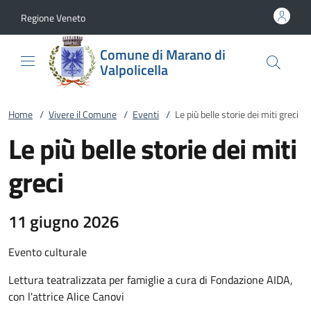
Vai al contenuto
accedi al menu
footer.enter
Regione Veneto
Comune di Marano di
Valpolicella
Home
/
Vivere il Comune
/
Eventi
/
Le più belle storie dei miti greci
Le più belle storie dei miti
greci
11 giugno 2026
Evento culturale
Lettura teatralizzata per famiglie a cura di Fondazione AIDA,
con l'attrice Alice Canovi