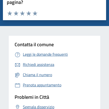
pagina?
Valuta da 1 a 5 stelle la pagina
Domanda
Valuta 1 stelle su 5
Valuta 2 stelle su 5
Valuta 3 stelle su 5
Valuta 4 stelle su 5
Valuta 5 stelle su 5
Contatta il comune
Leggi le domande frequenti
Richiedi assistenza
Chiama il numero
Prenota appuntamento
Problemi in Città
Segnala disservizio