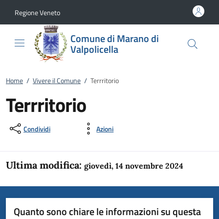
Vai al contenuto
accedi al menu
footer.enter
Regione Veneto
Comune di Marano di
Valpolicella
Home
/
Vivere il Comune
/
Terrritorio
Terrritorio
Condividi
Azioni
Ultima modifica:
giovedì, 14 novembre 2024
Quanto sono chiare le informazioni su questa