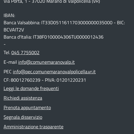
Via Porta, 1 - 37020 Marano di Valpolicella (VR)
IBAN:
Banca Valsabbina: IT33D0511611703000000035000 - BIC:
BCVAIT2V
Banca d'Italia: IT38F0100004306TU0000012436
-
Tel.
045 7755002
E-mail
info@comunemaranovalp.it
PEC
info@pec.comunemaranovalpolicella.vr.it
CF: 80012760239 - PIVA: 01201220231
Leggi le domande frequenti
Richiedi assistenza
Prenota appuntamento
Segnala disservizio
Amministrazione trasparente